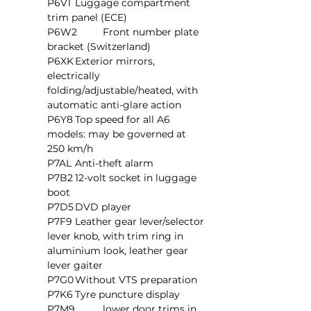
P6V1	Luggage compartment 
trim panel (ECE)
P6W2	Front number plate 
bracket (Switzerland)
P6XK	Exterior mirrors, 
electrically 
folding/adjustable/heated, with 
automatic anti-glare action
P6Y8	Top speed for all A6 
models: may be governed at 
250 km/h
P7AL	Anti-theft alarm
P7B2	12-volt socket in luggage 
boot
P7D5	DVD player
P7F9	Leather gear lever/selector 
lever knob, with trim ring in 
aluminium look, leather gear 
lever gaiter
P7G0	Without VTS preparation
P7K6	Tyre puncture display
P7M9	lower door trims in 