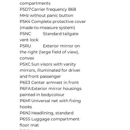
compartments
P5D7	Carrier frequency 868 
MHz without panic button
P5K4	Complete protective cover 
(made-to-measure system)
P5NC	Standard tailgate 
vent lock
P5RU	Exterior mirror on 
the right (large field of view), 
convex
P5XC	Sun visors with vanity 
mirrors, illuminated for driver 
and front passenger
P6E3	Center armrest in front
P6FA	Exterior mirror housings 
painted in bodycolour
P6M1	Universal net with fixing 
hooks
P6NJ	Headlining, standard
P6SS	Luggage compartment 
floor mat