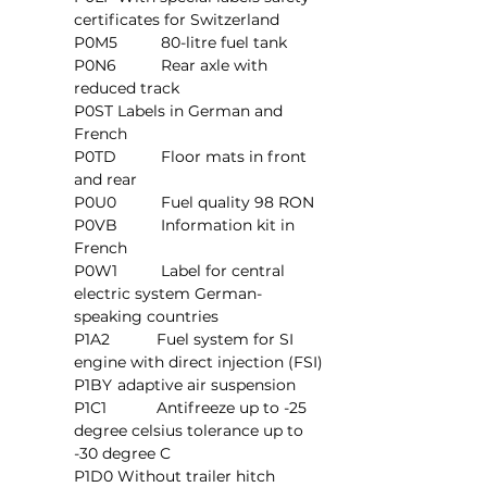
certificates for Switzerland
P0M5	80-litre fuel tank
P0N6	Rear axle with 
reduced track
P0ST	Labels in German and 
French
P0TD	Floor mats in front 
and rear
P0U0	Fuel quality 98 RON
P0VB	Information kit in 
French
P0W1	Label for central 
electric system German-
speaking countries
P1A2	         Fuel system for SI 
engine with direct injection (FSI)
P1BY	adaptive air suspension
P1C1	         Antifreeze up to -25 
degree celsius tolerance up to 
-30 degree C
P1D0	Without trailer hitch