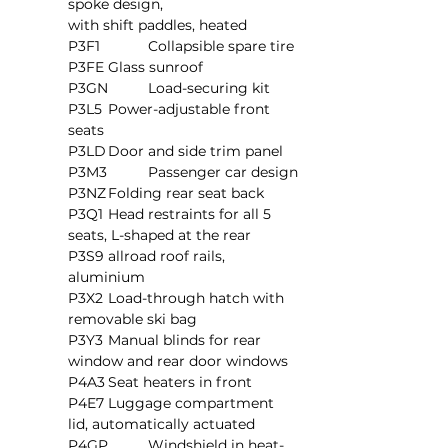
spoke design, 			
with shift paddles, heated
P3F1		Collapsible spare tire
P3FE	Glass sunroof
P3GN	Load-securing kit
P3L5	Power-adjustable front 
seats
P3LD	Door and side trim panel
P3M3	Passenger car design
P3NZ	Folding rear seat back
P3Q1	Head restraints for all 5 
seats, L-shaped at the rear
P3S9	allroad roof rails, 
aluminium
P3X2	Load-through hatch with 
removable ski bag
P3Y3	Manual blinds for rear 
window and rear door windows
P4A3	Seat heaters in front
P4E7	Luggage compartment 
lid, automatically actuated
P4GP	Windshield in heat-