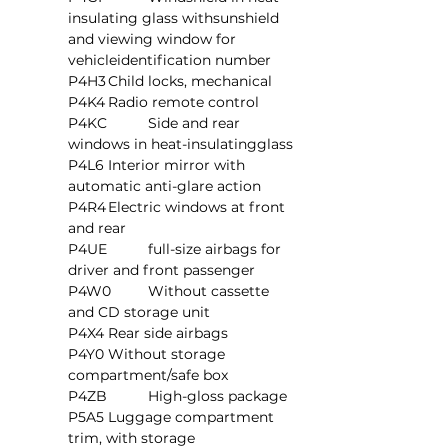
insulating glass withsunshield 
and viewing window for 
vehicleidentification number
P4H3	Child locks, mechanical
P4K4	Radio remote control
P4KC	Side and rear 
windows in heat-insulatingglass
P4L6	Interior mirror with 
automatic anti-glare action
P4R4	Electric windows at front 
and rear
P4UE	full-size airbags for 
driver and front passenger
P4W0	Without cassette 
and CD storage unit
P4X4	Rear side airbags
P4Y0	Without storage 
compartment/safe box
P4ZB	High-gloss package
P5A5	Luggage compartment 
trim, with storage 