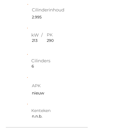
Cilinderinhoud
2.995
kW /
PK
213
290
Cilinders
6
APK
nieuw
Kenteken
n.n.b.