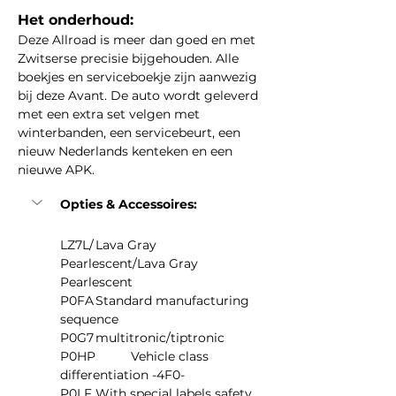
Het onderhoud:
Deze Allroad is meer dan goed en met 
Zwitserse precisie bijgehouden. Alle 
boekjes en serviceboekje zijn aanwezig 
bij deze Avant. De auto wordt geleverd 
met een extra set velgen met 
winterbanden, een servicebeurt, een 
nieuw Nederlands kenteken en een 
nieuwe APK.
Opties & Accessoires:
LZ7L/	Lava Gray 
Pearlescent/Lava Gray 
Pearlescent
P0FA	Standard manufacturing 
sequence
P0G7	multitronic/tiptronic
P0HP	Vehicle class 
differentiation -4F0-
P0LF	With special labels safety 