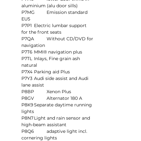
aluminium (alu door sills)
P7MG	Emission standard 
EU5
P7P1	Electric lumbar support 
for the front seats
P7QA	Without CD/DVD for 
navigation
P7T6	MMI® navigation plus
P7TL	Inlays, Fine grain ash 
natural
P7X4	Parking aid Plus
P7Y3	Audi side assist and Audi 
lane assist
P8BP	Xenon Plus
P8GV	Alternator 180 A
P8K9	Separate daytime running 
lights
P8N7	Light and rain sensor and 
high-beam assistant
P8Q6	adaptive light incl. 
cornering lights