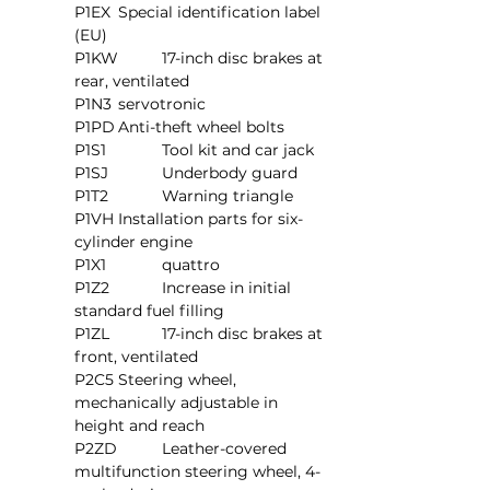
P1EX	Special identification label 
(EU)
P1KW	17-inch disc brakes at 
rear, ventilated
P1N3	servotronic
P1PD	Anti-theft wheel bolts
P1S1		Tool kit and car jack
P1SJ		Underbody guard
P1T2		Warning triangle
P1VH	Installation parts for six-
cylinder engine
P1X1		quattro
P1Z2		Increase in initial 
standard fuel filling
P1ZL		17-inch disc brakes at 
front, ventilated
P2C5	Steering wheel, 
mechanically adjustable in 
height and reach
P2ZD	Leather-covered 
multifunction steering wheel, 4-