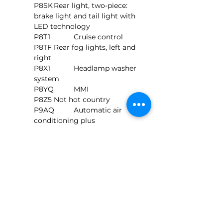
P8SK	Rear light, two-piece: 
brake light and tail light with 
LED technology
P8T1		Cruise control
P8TF	Rear fog lights, left and 
right
P8X1		Headlamp washer 
system
P8YQ	MMI
P8Z5	Not hot country
P9AQ	Automatic air 
conditioning plus
P9P3	Seat belt monitoring for 
driver and front passenger seat
P9Q4	Driver information 
system with colour display
P9VD	DSP sound system
P9WM	Rear Seat 
Entertainment preparation for 
Audi Genuine Acces.
P9ZF	Preparation for mobile 