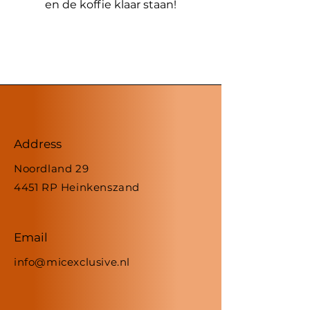
en de koffie klaar staan!
Address
Noordland 29
4451 RP Heinkenszand
Email
info@micexclusive.nl