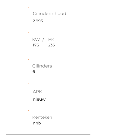
Cilinderinhoud
2.993
kW /
PK
173
235
Cilinders
6
APK
nieuw
Kenteken
nnb