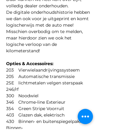
volledig dealer onderhouden.
De digitale onderhoudshistorie hebben 
we dan ook voor je uitgeprint en komt 
logischerwijs met de auto mee!
Misschien overbodig om te melden, 
maar hierdoor zien we ook het 
logische verloop van de 
kilometerstand!
Opties & Accessoires:
203	Vierwielaandrijvingssysteem
205	Automatische transmissie
2SE	lichtmetalen velgen sterspaak 
246/rf
300	Noodwiel
346	Chrome-line Exterieur
354	Green Stripe Voorruit
403	Glazen dak, elektrisch
430 	Binnen- en buitenspiegelpakket 
Binnen-
	en buitenspiegelpakket