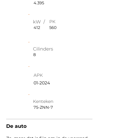
4.395
kW /
PK
412
560
Cilinders
8
APK
01-2024
Kenteken
75-ZNN-7
De auto