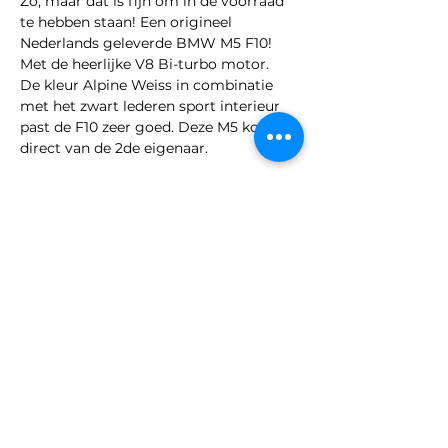
Zo, maar dat is fijn om in de voorraad 
te hebben staan! Een origineel 
Nederlands geleverde BMW M5 F10! 
Met de heerlijke V8 Bi-turbo motor.
De kleur Alpine Weiss in combinatie 
met het zwart lederen sport interieur 
past de F10 zeer goed. Deze M5 komt 
direct van de 2de eigenaar.
Bel ons
E-mail ons
Inruilformulier
M.I.C Exclusive