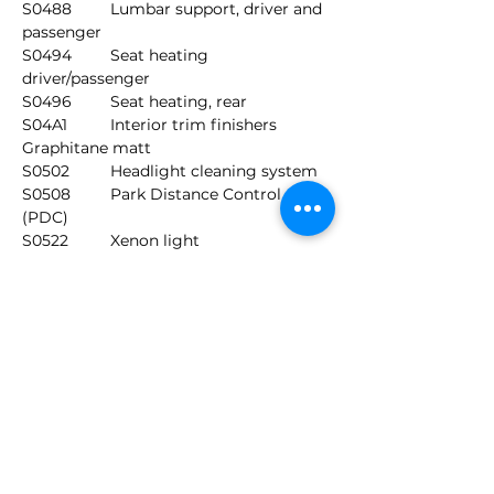
S0488	Lumbar support, driver and 
passenger
S0494	Seat heating 
driver/passenger
S0496	Seat heating, rear
S04A1	Interior trim finishers 
Graphitane matt
S0502	Headlight cleaning system
S0508	Park Distance Control 
(PDC)
S0522	Xenon light
S0534	Automatic air conditioning
S0544	Cruise control with brake 
function
S0548	Kilometre speedo
S0563	Lights package
S0609	Navigation system 
Professional
S0672	CD changer for 6 CDs
S0698	Area-Code 2 for DVD
S0760	High gloss shadow line