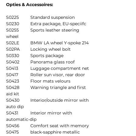
Opties & Accessoires:
S0225	Standard suspension
S0230	Extra package, EU-speciifc
S0255	Sports leather steering 
wheel
S02LE	BMW LA wheel Y-spoke 214
S02PA	Locking wheel bolt
S0330	Sports package
S0402	Panorama glass roof
S0413	Luggage compartment net
S0417	Roller sun visor, rear door
S0423	Floor mats velours
S0428	Warning triangle and first 
aid kit
S0430	Interior/outside mirror with 
auto dip
S0431	Interior mirror with 
automatic-dip
S0456	Comfort seat with memory
S0475	black-sapphire metallic