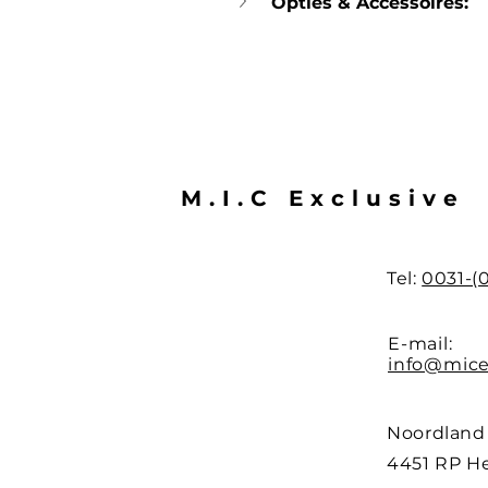
Opties & Accessoires:
M.I.C Exclusive
Tel:
0031-(
E-mail:
info@mice
Noordland
4451 RP H