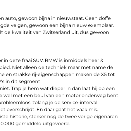
en auto, gewoon bijna in nieuwstaat. Geen doffe 
gde velgen, gewoon een bijna nieuw exemplaar.
alt de kwaliteit van Zwitserland uit, dus gewoon 
or in deze fraai SUV. BMW is inmiddels heer & 
ed. Niet alleen de techniek maar met name de 
ne en strakke rij-eigenschappen maken de X5 tot 
s in dit segment.
 niet. Trap je hem wat dieper in dan laat hij op een 
je wel met een beul van een motor onderweg bent.
robleemloos, zolang je de service-interval 
et overschrijdt. En daar gaat het vaak mis.
ste historie, sterker nog de twee vorige eigenaren 
20.000 gemiddeld uitgevoerd.