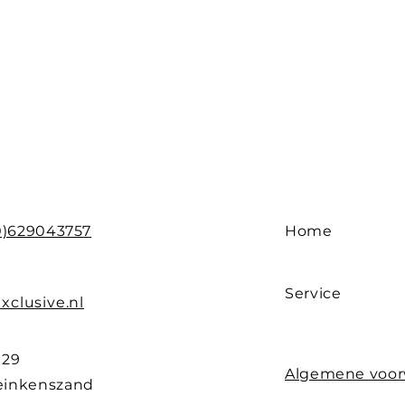
0)629043757
Home
Service
xclusive.nl
 29
Algemene voo
einkenszand