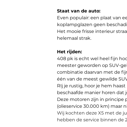
Staat van de auto:
Even populair: een plaat van e
koplampglazen geen beschadi
Het mooie frisse interieur stra
helemaal strak.
Het rijden:
408 pk is echt wel heel fijn ho
meester geworden op SUV-gebi
combinatie daarvan met de fij
één van de meest gewilde SUV'
RIj je rustig, hoor je hem haast
beschaafde manier horen dat 
Deze motoren zijn in principe p
(olieservice 30.000 km) maar ni
Wij kochten deze X5 met de jui
hebben de service binnen de 