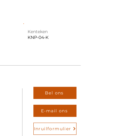
Kenteken
KNP-04-K
Bel ons
E-mail ons
Inruilformulier