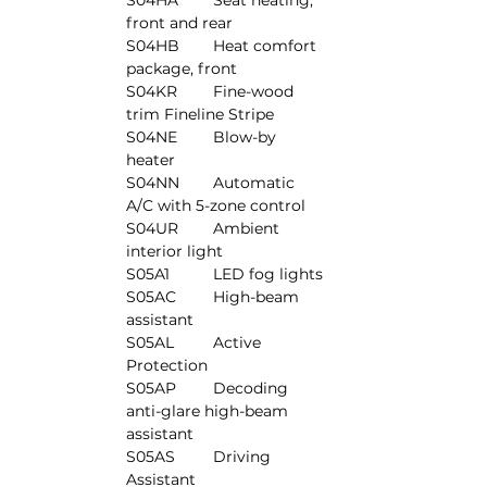
S04HA	Seat heating, 
front and rear
S04HB	Heat comfort 
package, front
S04KR	Fine-wood 
trim Fineline Stripe
S04NE	Blow-by 
heater
S04NN	Automatic 
A/C with 5-zone control
S04UR	Ambient 
interior light
S05A1	LED fog lights
S05AC	High-beam 
assistant
S05AL	Active 
Protection
S05AP	Decoding 
anti-glare high-beam 
assistant
S05AS	Driving 
Assistant