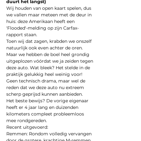
duurt het langst)
Wij houden van open kaart spelen, dus 
we vallen maar meteen met de deur in 
huis: deze Amerikaan heeft een 
'Flooded'-melding op zijn Carfax-
rapport staan.
Toen wij dat zagen, krabden we onszelf 
natuurlijk ook even achter de oren. 
Maar we hebben de boel heel grondig 
uitgeplozen vóórdat we ja zeiden tegen 
deze auto. Wat bleek? Het stelde in de 
praktijk gelukkig heel weinig voor! 
Geen technisch drama, maar wel de 
reden dat we deze auto nu extreem 
scherp geprijsd kunnen aanbieden.
Het beste bewijs? De vorige eigenaar 
heeft er 4 jaar lang en duizenden 
kilometers compleet probleemloos 
mee rondgereden.
Recent uitgevoerd:
Remmen: Rondom volledig vervangen 
door de grotere, krachtige M-remmen.