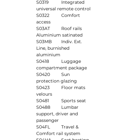
S0319	Integrated 
universal remote control
S0322	Comfort 
access
S03AT	Roof rails 
Aluminium satinated
S03MB	Indiv. Ext. 
Line, burnished 
aluminium
S0418	Luggage 
compartment package
S0420	Sun 
protection glazing
S0423	Floor mats 
velours
S0481	Sports seat
S0488	Lumbar 
support, driver and 
passenger
S04FL	Travel & 
Comfort rail system