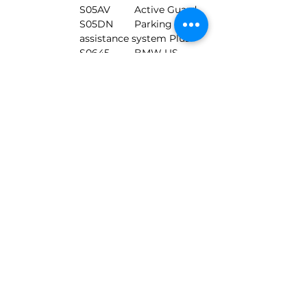
S05AV	Active Guard
S05DN	Parking 
assistance system Plus
S0645	BMW US 
Radio
S0655	Satellite tuner
S0668	black 2
S0676	HiFi speaker 
system
S06AC	Intelligent 
Emergency Call
S06AE	Teleservices
S06AK	Connected 
Drive Services
S06C4	Connected 
Package Professional
S06DR	BMW Drive 
Recorder
S06NW	Telephony 
with wireless charging
S06U3	BMW Live 