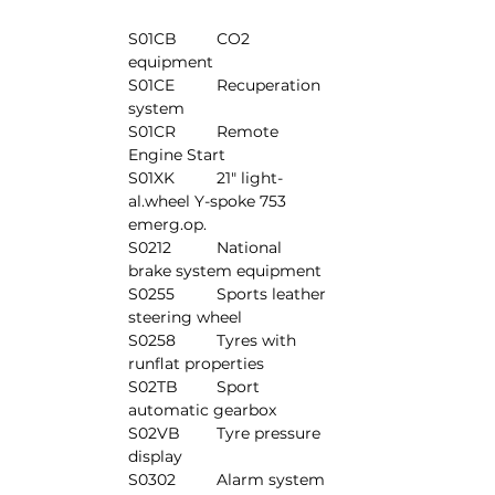
S01CB	CO2 
equipment
S01CE	Recuperation 
system
S01CR	Remote 
Engine Start
S01XK	21" light-
al.wheel Y-spoke 753 
emerg.op.
S0212	National 
brake system equipment
S0255	Sports leather 
steering wheel
S0258	Tyres with 
runflat properties
S02TB	Sport 
automatic gearbox
S02VB	Tyre pressure 
display
S0302	Alarm system