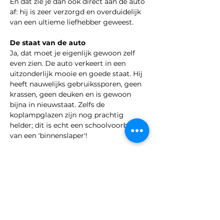
En dat zie je dan ook direct aan de auto 
af: hij is zeer verzorgd en overduidelijk 
van een ultieme liefhebber geweest.
De staat van de auto
Ja, dat moet je eigenlijk gewoon zelf 
even zien. De auto verkeert in een 
uitzonderlijk mooie en goede staat. Hij 
heeft nauwelijks gebruikssporen, geen 
krassen, geen deuken en is gewoon 
bijna in nieuwstaat. Zelfs de 
koplampglazen zijn nog prachtig 
helder; dit is echt een schoolvoorbeeld 
van een 'binnenslaper'!
Het rijden
 Ja, wat moet je eigenlijk zeggen van 
zo'n beul? Want dat is het: een beul van 
een auto. Alleen dat geluid al bij het 
starten geeft je direct die bekende, 
brede grijp op je gezicht. Dat komt 
mede door de af-fabriek sportuitlaat 