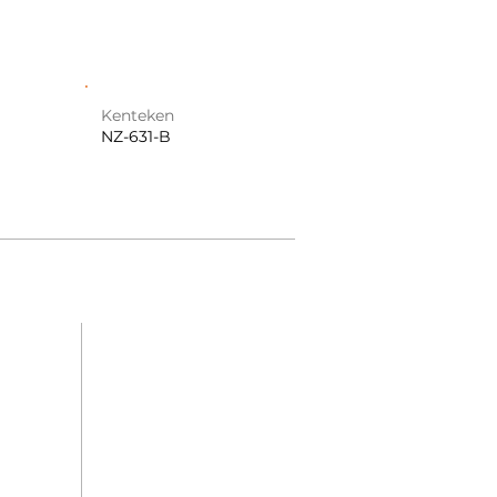
Kenteken
NZ-631-B
Bel ons
E-mail ons
Inruilformulier