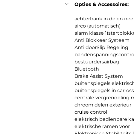
Opties & Accessoires:
achterbank in delen nee
airco (automatisch)
alarm klasse 1(startblokk
Anti Blokkeer Systeem
Anti doorSlip Regeling
bandenspanningscontro
bestuurdersairbag
Bluetooth
Brake Assist System
buitenspiegels elektrisch 
buitenspiegels in carross
centrale vergrendeling m
chroom delen exterieur
cruise control
elektrisch bedienbare k
elektrische ramen voor
Elektronisch Stabiliteit