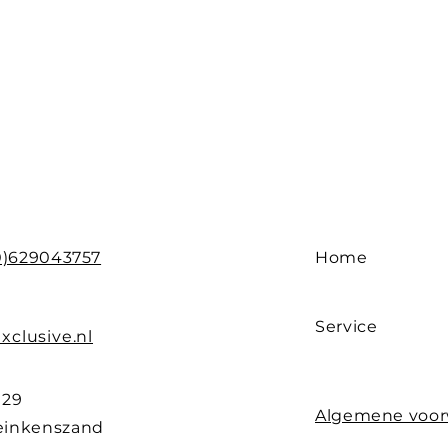
0)629043757
Home
Service
xclusive.nl
 29
Algemene voo
einkenszand