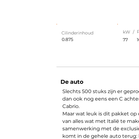
kW /
Cilinderinhoud
0.875
77
De auto
Slechts 500 stuks zijn er gepr
dan ook nog eens een C achter 
Cabrio.
Maar wat leuk is dit pakket o
van alles wat met Italië te ma
samenwerking met de exclusie
komt in de gehele auto terug: 