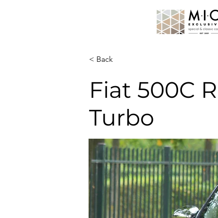
< Back
Fiat 500C R
Turbo