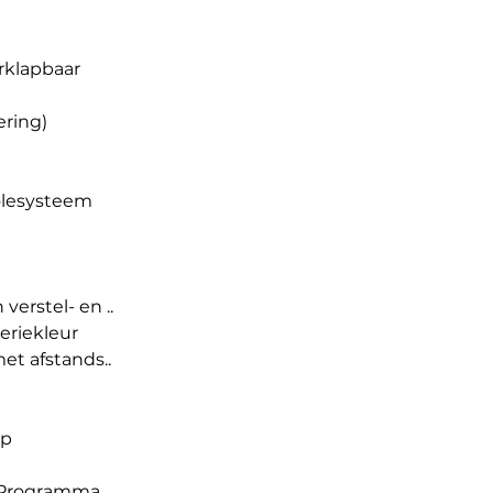
rklapbaar
ering)
lesysteem
verstel- en ..
eriekleur
et afstands..
ap
s Programma