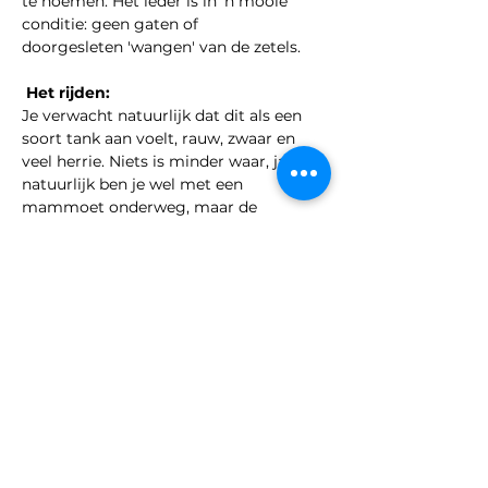
te noemen. Het leder is in 'n mooie 
conditie: geen gaten of 
doorgesleten 'wangen' van de zetels.
 Het rijden:
Je verwacht natuurlijk dat dit als een 
soort tank aan voelt, rauw, zwaar en 
veel herrie. Niets is minder waar, ja 
natuurlijk ben je wel met een 
mammoet onderweg, maar de 
handling en het berijden maken je toch 
echt wel blij. Hele fijne motor, die per 
direct respons geeft op het gas; 
wegligging is wat stijfjes maar voor 
een Amerikaan helemaal goed. 
Helemaal leuk! Kom je ook nog eens 
ergens mee aan toch!?
Bel ons