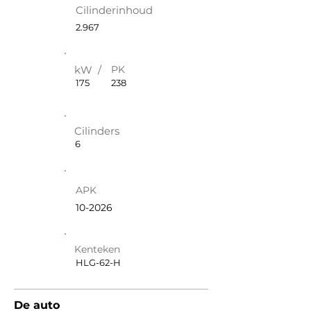
Cilinderinhoud
2.967
kW /
PK
175
238
Cilinders
6
APK
10-2026
Kenteken
HLG-62-H
De auto