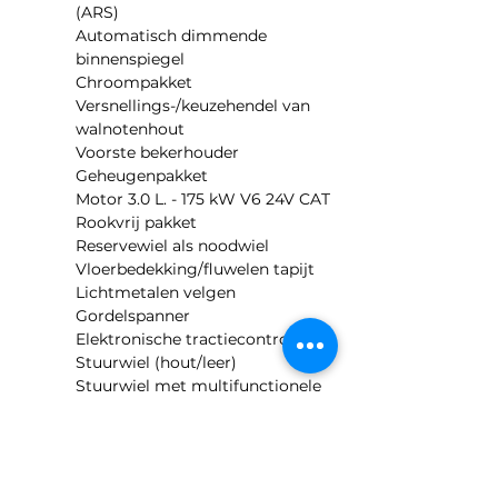
(ARS)
Automatisch dimmende 
binnenspiegel
Chroompakket  
Versnellings-/keuzehendel van 
walnotenhout
Voorste bekerhouder
Geheugenpakket
Motor 3.0 L. - 175 kW V6 24V CAT
Rookvrij pakket
Reservewiel als noodwiel
Vloerbedekking/fluwelen tapijt
Lichtmetalen velgen
Gordelspanner
Elektronische tractiecontrole
Stuurwiel (hout/leer)
Stuurwiel met multifunctionele 
bediening
Elektrisch verstelbare 
stuurkolom (stuurwiel)
Mistlampen