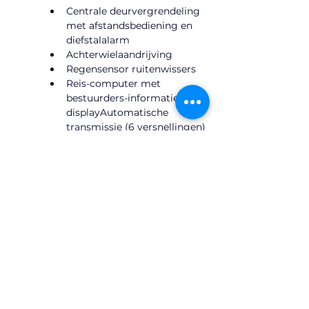
Centrale deurvergrendeling 
met afstandsbediening en 
diefstalalarm
​Achterwielaandrijving
Regensensor ruitenwissers
Reis-computer met 
bestuurders-informatie-
displayAutomatische 
transmissie (6 versnellingen)
Elektrisch inklapbare 
zijspiegel, met 
automatische dimfunctie
Elektrisch verstelbare en 
ontdooiende zijspiegel
Buitenspiegel met 
sfeerverlichting
Bluetooth installatie
Metallic lak
Bekerhouder voor en achter
Decoratieve 
walnootwortelhouten 