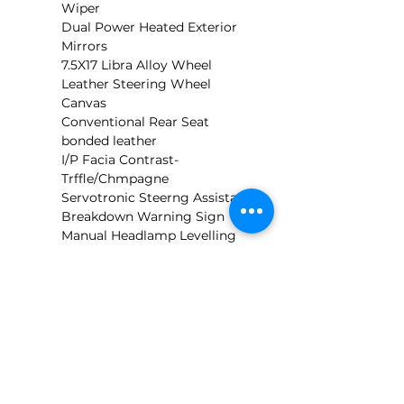
Wiper
Dual Power Heated Exterior 
Mirrors
7.5X17 Libra Alloy Wheel
Leather Steering Wheel
Canvas
Conventional Rear Seat
bonded leather
I/P Facia Contrast-
Trffle/Chmpagne
Servotronic Steerng Assistance
Breakdown Warning Sign
Manual Headlamp Levelling
Speed Control
Perimeter / Volume Theft 
System
Automatic
Rear Parking Aid
burr walnut
4 Door Saloon
Rear Wheel Drive