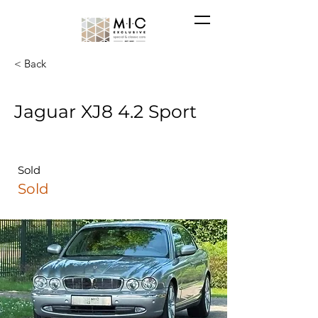
< Back
Jaguar XJ8 4.2 Sport
Sold
Sold