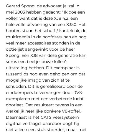
Gerard Spong, de advocaat ja, zal in 
mei 2003 hebben gedacht: ' Ik doe een 
volle!', want dat is deze XJ8 4.2, een 
hele volle uitvoering van een X350. Het 
houten stuur, het schuif-/ kanteldak, de 
multimedia in de hoofdsteunen en nog 
veel meer accessoires stonden in de 
optielijst aangevinkt voor de heer 
Spong. Een XJ8 van deze generatie kan 
soms een beetje 'ouwe lullen'- 
uitstraling hebben. Dit exemplaar is 
tussentijds nog even geholpen om dat 
mogelijke imago van zich af te 
schudden. Dit is gerealiseerd door de 
einddempers te vervangen door RVS-
exemplaren met een verbeterde lucht-
doorlaat. Dat resulteert tevens in een 
werkelijk heerlijke donkere V8-roffel. 
Daarnaast is het CATS veersysteem 
digitaal verlaagd: daardoor oogt hij 
niet alleen een stuk stoerder, maar met 