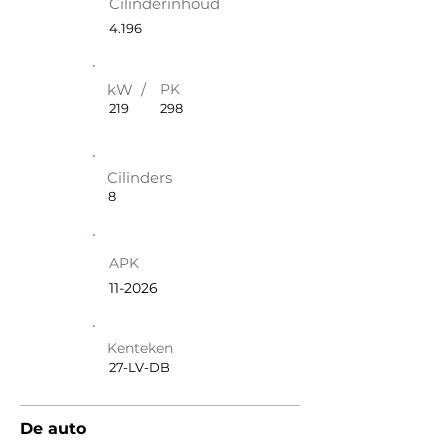
Cilinderinhoud
4.196
kW /
PK
219
298
Cilinders
8
APK
11-2026
Kenteken
27-LV-DB
De auto