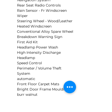
Navigation System
Rear Seat Radio Controls
Rain Sensor - Fr Windscreen 
Wiper
Steering Wheel - Wood/Leather
Heated Windscreen
Conventional Alloy Spare Wheel
Breakdown Warning Sign
First Aid Kit
Headlamp Power Wash
High Intensity Discharge 
Headlamp
Speed Control
Perimeter / Volume Theft 
System
automatic
Front Floor Carpet Mats
Bright Door Frame Moulding
burr walnut
ECS 14
4 Door Saloon
tandard Wheelbase