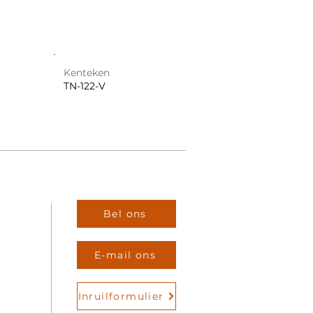
Kenteken
TN-122-V
Bel ons
E-mail ons
Inruilformulier