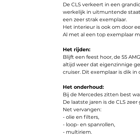
De CLS verkeert in een grandioz
werkelijk in uitmuntende sta
een zeer strak exemplaar.
Het interieur is ook om door ee
Al met al een top exemplaar m
Het rijden:
Blijft een feest hoor, de 55 A
altijd weer dat eigenzinnige ge
cruiser. Dit exemplaar is dik i
Het onderhoud:
Bij de Mercedes zitten best w
De laatste jaren is de CLS zee
Net vervangen:
- olie en filters,
- loop- en spanrollen,
- multiriem.