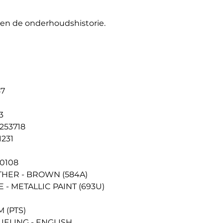
 en de onderhoudshistorie.
57
3
 253718
1231
50108
ATHER - BROWN (584A)
E - METALLIC PAINT (693U)
 (PTS)
ELING - ENGLISH