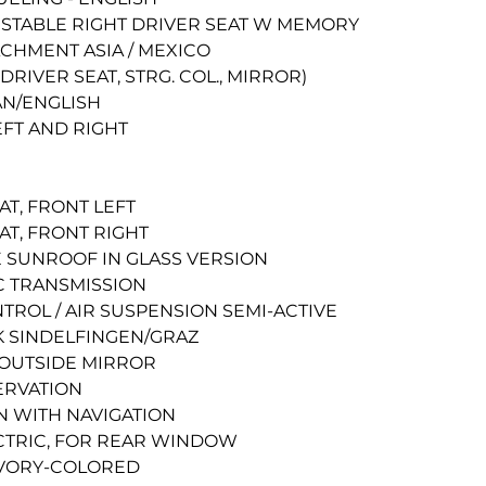
USTABLE RIGHT DRIVER SEAT W MEMORY
ACHMENT ASIA / MEXICO
RIVER SEAT, STRG. COL., MIRROR)
AN/ENGLISH
EFT AND RIGHT
T, FRONT LEFT
T, FRONT RIGHT
DE SUNROOF IN GLASS VERSION
C TRANSMISSION
TROL / AIR SUSPENSION SEMI-ACTIVE
 SINDELFINGEN/GRAZ
 OUTSIDE MIRROR
ERVATION
 WITH NAVIGATION
ECTRIC, FOR REAR WINDOW
IVORY-COLORED