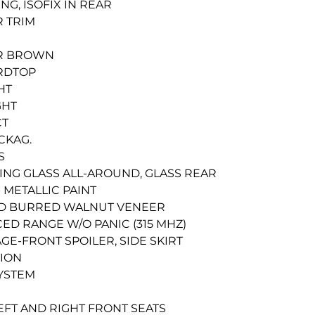
NG, ISOFIX IN REAR
R TRIM
E CONTROL
ER BROWN
ARDTOP
HT
GHT
CT
CKAG.
S
ING GLASS ALL-AROUND, GLASS REAR
 METALLIC PAINT
OD BURRED WALNUT VENEER
ED RANGE W/O PANIC (315 MHZ)
GE-FRONT SPOILER, SIDE SKIRT
TION
YSTEM
EFT AND RIGHT FRONT SEATS