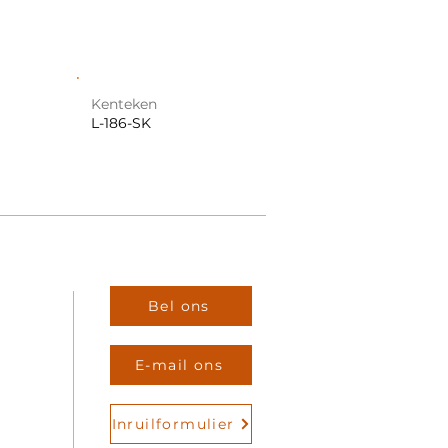
Kenteken
L-186-SK
Bel ons
E-mail ons
Inruilformulier