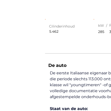
kW /
Cilinderinhoud
5.462
285
De auto
De eerste Italiaanse eigenaar b
die periode slechts 113.000 on
klasse wil "youngtimeren" -of g
volledige documentatie voorha
afgestempelde onderhouds-boek
Staat van de auto: