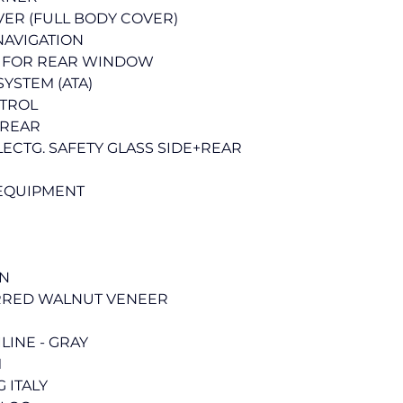
VER (FULL BODY COVER)
NAVIGATION
C, FOR REAR WINDOW
SYSTEM (ATA)
NTROL
 REAR
LECTG. SAFETY GLASS SIDE+REAR
 EQUIPMENT
ON
URRED WALNUT VENEER
LINE - GRAY
M
 ITALY