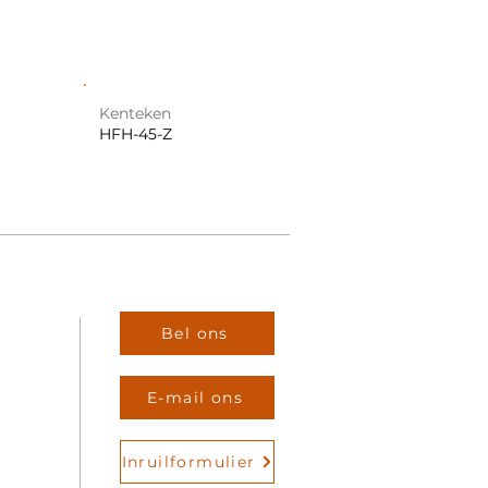
Kenteken
HFH-45-Z
Bel ons
E-mail ons
Inruilformulier