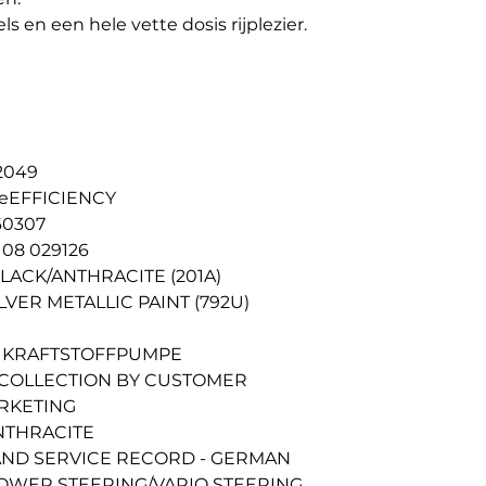
s en een hele vette dosis rijplezier.
2049
lueEFFICIENCY
60307
 08 029126
 BLACK/ANTHRACITE (201A)
ILVER METALLIC PAINT (792U)
 KRAFTSTOFFPUMPE
COLLECTION BY CUSTOMER
RKETING
NTHRACITE
ND SERVICE RECORD - GERMAN
POWER STEERING/VARIO STEERING