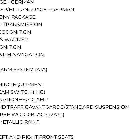
GE - GERMAN
ER/HU LANGUAGE - GERMAN
ONY PACKAGE
C TRANSMISSION
ECOGNITION
SS WARNER
GNITION
ITH NAVIGATION
LARM SYSTEM (ATA)
NING EQUIPMENT
AM SWITCH (IHC)
INATIONHEADLAMP 
HAND TRAFFICAVANTGARDE/STANDARD SUSPENSION
 TREE WOOD BLACK (2A70)
METALLIC PAINT
EFT AND RIGHT FRONT SEATS