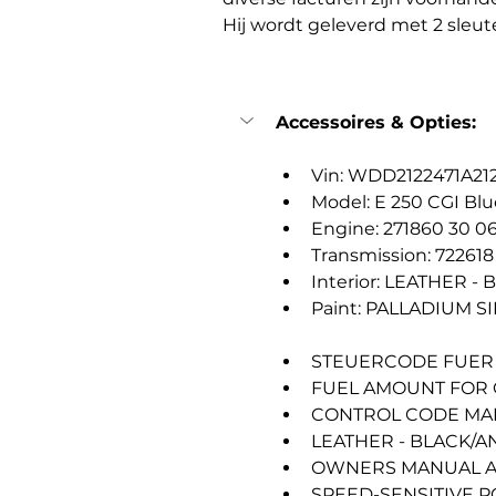
Hij wordt geleverd met 2 sleutel
Accessoires & Opties:
Vin: WDD2122471A21
Model: E 250 CGI B
Engine: 271860 30 0
Transmission: 722618
Interior: LEATHER -
Paint: PALLADIUM S
STEUERCODE FUER
FUEL AMOUNT FOR 
CONTROL CODE MA
LEATHER - BLACK/A
OWNERS MANUAL A
SPEED-SENSITIVE 