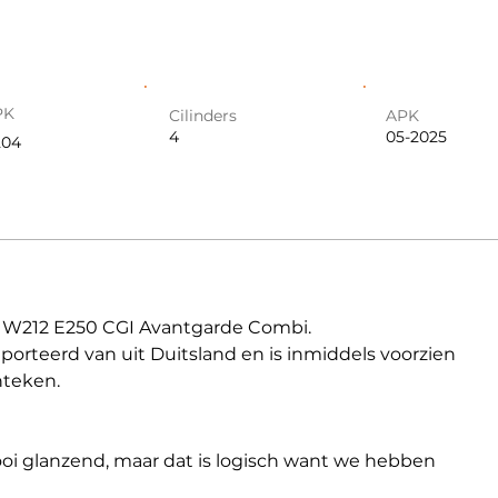
PK
Cilinders
APK
4
05-2025
204
e W212 E250 CGI Avantgarde Combi.
teerd van uit Duitsland en is inmiddels voorzien 
nteken.
mooi glanzend, maar dat is logisch want we hebben 