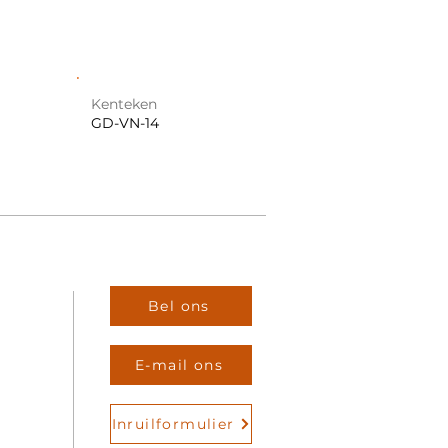
Kenteken
GD-VN-14
Bel ons
E-mail ons
Inruilformulier