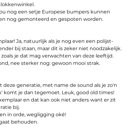
 klokkenwinkel.
 jou nog een setje Europese bumpers kunnen 
een nog gemonteerd en gespoten worden.
ar! Ja, natuurlijk als je nog even een polijst-
zender bij staan, maar dit is zeker niet noodzakelijk.
' zoals je dat mag verwachten van deze leeftijd.
ond, nee sterker nog: gewoon mooi strak.
it deze generatie, met name de sound als je zo'n 
k' komt je dan tegemoet. Leuk, good old times!
 exemplaar en dat kan ook niet anders want er zit 
atie bij.
en in orde, wegligging oké!
l gaat behouden.